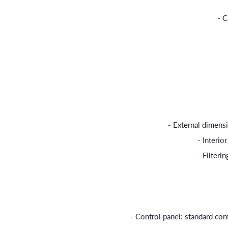
- C
- External dimen
- Interi
- Filter
- Control panel: standard cont