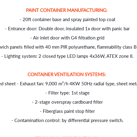
PAINT CONTAINER MANUFACTURING:
- 20ft container base and spray painted top coat
- Entrance door: Double door, insulated 1x door with panic bar
- Air inlet door with G4 filtration grid
sandwich panels filled with 40 mm PIR polyurethane, flammability cla
- Lighting system: 2 closed type LED lamps 4x36W, ATEX zone II.
CONTAINER VENTILATION SYSTEMS:
ed sheet - Exhaust fan: 9,000 m³/h 4KW 50Hz radial type, sheet met
- Filter type: 1st stage
- 2-stage overspray cardboard filter
- Fiberglass paint stop filter
- Contamination control: by differential pressure switch.