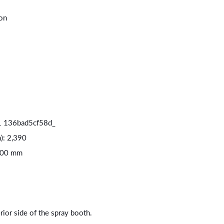
ion
91 136bad5cf58d_
): 2,390
1,800 mm
rior side of the spray booth.