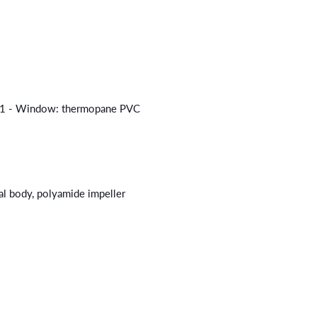
ss B1 - Window: thermopane PVC
al body, polyamide impeller